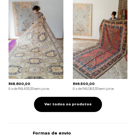
R$8.600,00
R$6.500,00
6
x
de
R$1.433,33
sem juros
6
x
de
R$1.083,33
sem juros
Ver todos os produtos
Formas de envio