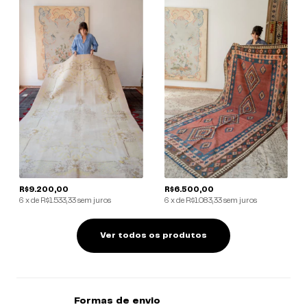
R$9.200,00
R$6.500,00
6
x
de
R$1.533,33
sem juros
6
x
de
R$1.083,33
sem juros
Ver todos os produtos
Formas de envio