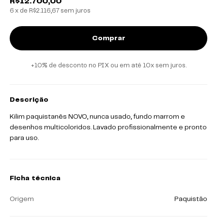
R$12.700,00
6
x de
R$2.116,67
sem juros
+10% de desconto no PIX ou em até 10x sem juros.
Descrição
Kilim paquistanês NOVO, nunca usado, fundo marrom e
desenhos multicoloridos. Lavado profissionalmente e pronto
para uso.
Ficha técnica
Origem
Paquistão