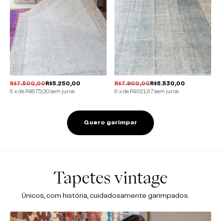
R$7.500,00
R$5.250,00
R$7.900,00
R$5.530,00
6
x
de
R$875,00
sem juros
6
x
de
R$921,67
sem juros
Quero garimpar
Tapetes vintage
Únicos, com história, cuidadosamente garimpados.