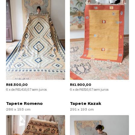
R$8.500,00
R$1.900,00
6
x
de
R$1.416,67
sem juros
6
x
de
R$316,67
sem juros
Tapete Romeno
Tapete Kazak
286 x 193 cm
291 x 193 cm