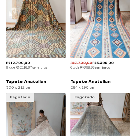
R$12.700,00
R$7.700,00
R$5.390,00
6
x
de
R$2.116,67
sem juros
6
x
de
R$898,33
sem juros
Tapete Anatolian
Tapete Anatolian
300 x 212 cm
284 x 190 cm
Esgotado
Esgotado