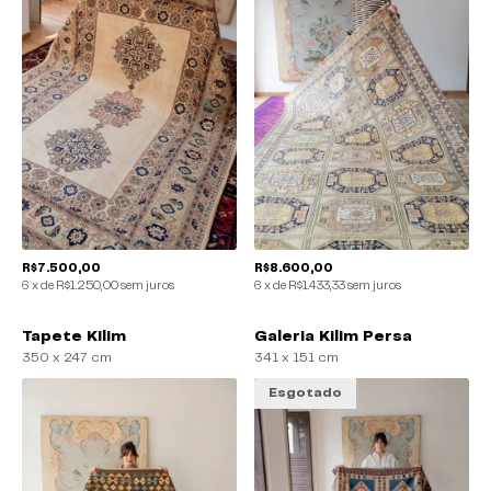
R$7.500,00
R$8.600,00
6
x
de
R$1.250,00
sem juros
6
x
de
R$1.433,33
sem juros
Tapete Kilim
Galeria Kilim Persa
350 x 247 cm
341 x 151 cm
Esgotado