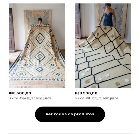
R$8.500,00
R$9.900,00
6
x
de
R$1.416,67
sem juros
6
x
de
R$1.650,00
sem juros
Ver todos os produtos