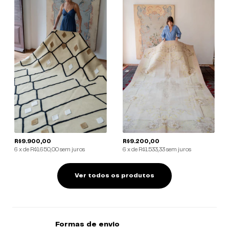
R$9.900,00
R$9.200,00
6
x
de
R$1.650,00
sem juros
6
x
de
R$1.533,33
sem juros
Ver todos os produtos
Formas de envio