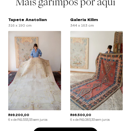
Mais garimpos por aqui
Tapete Anatolian
Galeria Kilim
316 x 190 cm
344 x 163 cm
R$9.200,00
R$6.500,00
6
x
de
R$1.533,33
sem juros
6
x
de
R$1.083,33
sem juros