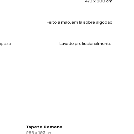
470 x 300 cm
Feito à mão, em lã sobre algodão
mpeza
Lavado profissionalmente
Tapete Romeno
Tapete
286 x 193 cm
103 x 61