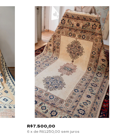
R$7.500,00
R$1.90
6
x
de
R$1.250,00
sem juros
6
x
de
R$