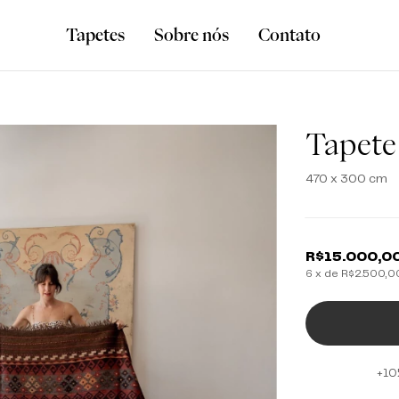
Tapetes
Sobre nós
Contato
Tapete
470 x 300 cm
R$15.000,0
6
x de
R$2.500,0
+10