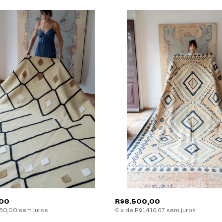
,00
R$8.500,00
650,00
sem juros
6
x
de
R$1.416,67
sem juros