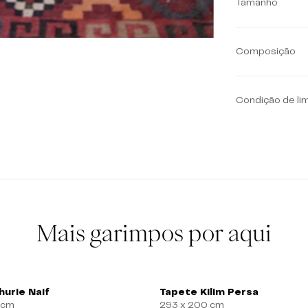
Tamanho
Composição
Condição de li
Mais garimpos por aqui
urie Naif
Tapete Kilim Persa
 cm
293 x 200 cm