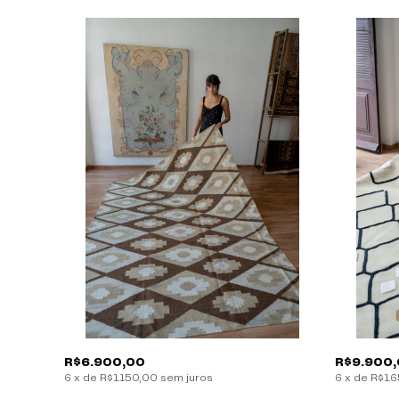
R$6.900,00
R$9.900
6
x
de
R$1.150,00
sem juros
6
x
de
R$1.